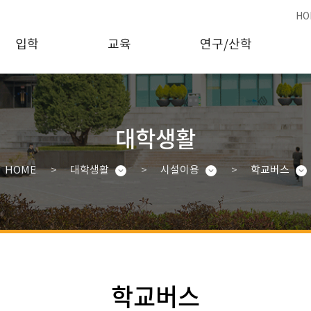
HO
입학
교육
연구/산학
대학생활
HOME
대학생활
시설이용
학교버스
학교버스