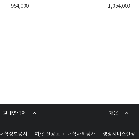
954,000
1,054,000
교내연락처
채용
대학정보공시
예/결산공고
대학자체평가
행정서비스헌장