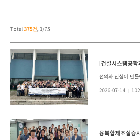
375건
1
Total
,
/
75
[건설시스템공학과
2026-07-14
102
융복합제조실증사업