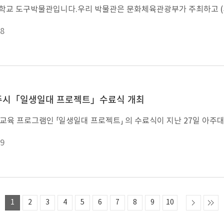
8
파주시「일생일대 프로젝트」수료식 개최
9
1
2
3
4
5
6
7
8
9
10