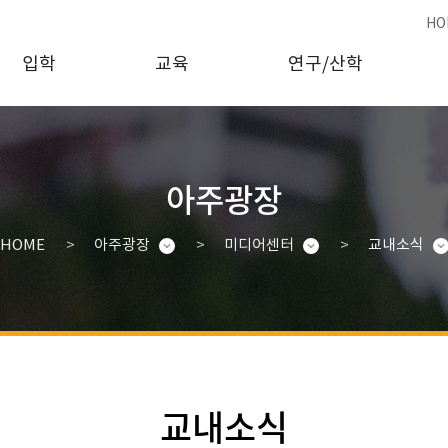
HO
입학
교육
연구/산학
아주광장
HOME
아주광장
미디어센터
교내소식
교내소식