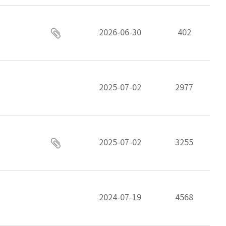
2026-06-30
402
2025-07-02
2977
2025-07-02
3255
2024-07-19
4568