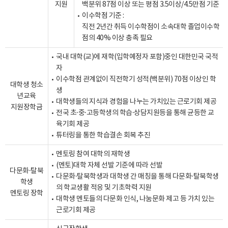
지원
백분위 87점 이상 또는 평점 3.5이상/4.5만점 기준
이수학점 기준 :
직전 2년간 취득 이수학점이 소속대학 졸업이수학
점의 40% 이상 충족 필요
국내 대학(교)에 재학(입학예정자 포함)중인 대한민국 국적
자
이수학점 관계없이 직전학기 성적(백분위) 70점 이상인 학
대학생 청소
생
년교육
대학생들의 지식과 경험을 나누는 가치있는 근로기회 제공
지원장학금
전국 초·중·고등학생의 학습·상담지원등을 통해 균등한 교
육기회 제공
튜터링을 통한 학습결손 회복 추진
멘토링 참여 대학의 재학생
(멘토)대학 자체 선발 기준에 따라 선발
다문화·탈북
다문화·탈북학생과 대학생 간 매칭을 통해 다문화·탈북학생
학생
의 학교생활 적응 및 기초학력 지원
멘토링 장학
대학생 멘토들의 다문화 인식, 나눔문화 제고 등 가치 있는
근로기회 제공