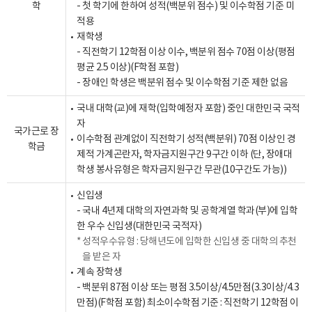
학
- 첫 학기에 한하여 성적(백분위 점수) 및 이수학점 기준 미
적용
재학생
- 직전학기 12학점 이상 이수, 백분위 점수 70점 이상(평점
평균 2.5 이상)(F학점 포함)
- 장애인 학생은 백분위 점수 및 이수학점 기준 제한 없음
국내 대학(교)에 재학(입학예정자 포함) 중인 대한민국 국적
자
국가근로 장
이수학점 관계없이 직전학기 성적(백분위) 70점 이상인 경
학금
제적 가계곤란자, 학자금지원구간 9구간 이하 (단, 장애대
학생 봉사유형은 학자금지원구간 무관(10구간도 가능))
신입생
- 국내 4년제 대학의 자연과학 및 공학계열 학과(부)에 입학
한 우수 신입생(대한민국 국적자)
성적우수유형 : 당해년도에 입학한 신입생 중 대학의 추천
을 받은 자
계속 장학생
- 백분위 87점 이상 또는 평점 3.5이상/4.5만점(3.3이상/4.3
만점)(F학점 포함) 최소이수학점 기준 : 직전학기 12학점 이