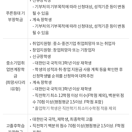
신규장학생
- 기부처의 기부목적에 따라 신청대상, 성적기준 등이 변동
푸른등대 기
될 수 있음
부장학금
계속 장학생
- 기부처의 기부목적에 따라 신청대상, 성적기준 등이 변동
될 수 있음
취업지원형 : 중소·중견기업 취업희망자 또는 취업자
창업지원형 : 창업희망자 또는 기창업자
신규장학생
중소기업취
- 대한민국 국적의 3학년 이상 재학생
업연계장학
- 학생의 성적과 취·창업 지원금 사용 계획 등을 확인한 후
금
신청학생별 순위를 산정하여 대학추천
(희망사다리
계속 장학생
Ⅰ유형)
- 대한민국 국적의 3학년 이상 재학생
- 직전학기 최소 12학점 이상 이수(F학점 제외), 백분위 점
수 70점 이상(평점평균 1.5이상. F학점 포함)
졸업학기 학생은 직전학기 최소이수학점 적용 제외
대한민국 국적, 재학생, 최종학력 고졸
고졸후학습
직전학기 백분위 점수 70점 이상(평점평균 1.5이상. F학점