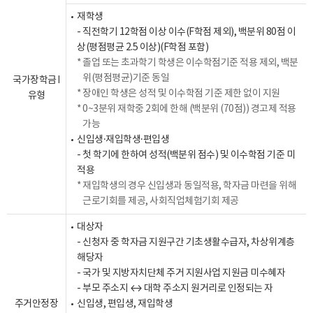
재학생
- 직전학기 12학점 이상 이수(F학점 제외), 백분위 80점 이
상(평점평균 2.5 이상)(F학점 포함)
졸업 또는 초과학기 학생은 이수학점기준 적용 제외, 백분
위(평점평균)기준 동일
국가장학금 Ⅰ
장애인 학생은 성적 및 이수학점 기준 제한 없이 지원
유형
0~3분위 재학중 2회에 한해 (백분위 (70점)) 경고제 적용
가능
신입생·재입학생·편입생
- 첫 학기에 한하여 성적(백분위 점수) 및 이수학점 기준 미
적용
재입학생의 경우 신입생과 동일적용, 학자금 마련을 위해
근로기회를 제공, 사회직업체험기회 제공
대상자
- 신청자 중 학자금 지원구간 기초생활수급자, 차상위계층
해당자
- 국가 및 지방자치단체 주거 지원사업 지원금 미수혜자
- 부모 주소지 ↔ 대학 주소지 원거리로 인정되는 자
주거안정장
신입생, 편입생, 재입학생