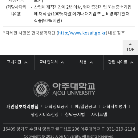
자장학금
포함)
(희망사다리
산업체 재직기간이 2년 이상, 현재 중견기업 또는 중소기업
Ⅱ유형)
에 재직 중(100%지원)이거나 대기업 또는 비영리기관 재
직중(50% 지원)
자세한 사항은 한국장학재단 (
http://www.kosaf.go.kr
) 내용 참조
TOP
교내기관
교내연락처
채용
관련 사이트
개인정보처리방침
대학정보공시
예/결산공고
대학자체평가
행정서비스헌장
청탁금지법
사이트맵
16499 경기도 수원시 영통구 월드컵로 206 아주대학교
T.
031-219-2114
Copyright © 2020 Ajou University. All Rights Reserved.