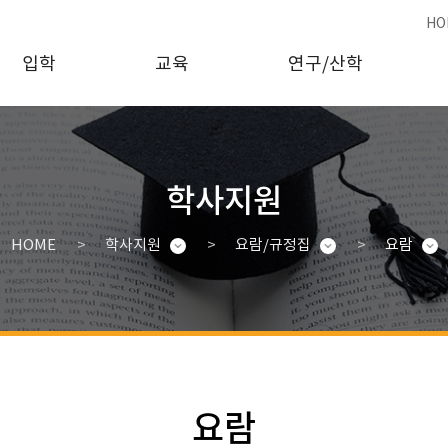
HO
입학
교육
연구/산학
학사지원
HOME
학사지원
요람/규정집
요람
요람