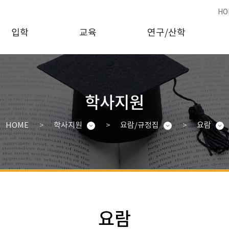
HO
입학
교육
연구/산학
학사지원
HOME
학사지원
요람/규정집
요람
요람