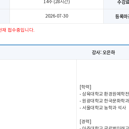
수강
14주 (28시간)
등록마
2026-07-30
현재 접수중입니다.
강사: 오은하
[학력]
- 삼육대학교 환경원예학전
- 원광대학교 한국문화학
- 서울대학교 농학과 석사
[경력]
- 아주대학교 글로벌미래