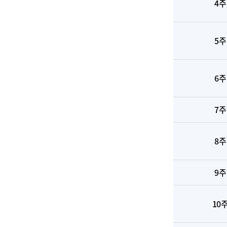
4주
5주
6주
7주
8주
9주
10