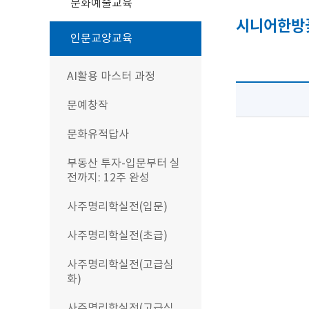
문화예술교육
시니어한방
인문교양교육
AI활용 마스터 과정
문예창작
문화유적답사
부동산 투자-입문부터 실
전까지: 12주 완성
사주명리학실전(입문)
사주명리학실전(초급)
사주명리학실전(고급심
화)
사주명리학실전(고급심