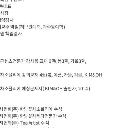
공동대표
이사장
책임강사
래교수 역임(허브원예학, 과수원예학)
육원 책임강사
텐츠전문가 강사용 교재 6권( 봄3권, 가을3권,
소믈리에 강의교재 4권(봄, 여름, 가을, 겨울, KIM&OH
소믈리에 예상문제지( KIM&OH 출판사, 2014 )
국한방꽃차협회(주) 한방꽃차소믈리에 수석
국한방꽃차협회(주) 한방꽃차제다전문가 수석
차협회(주) Tea Artist 수석