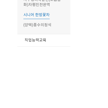
화)자평진전완역
시니어 한방꽃차
(양택)풍수의정석
직업능력교육