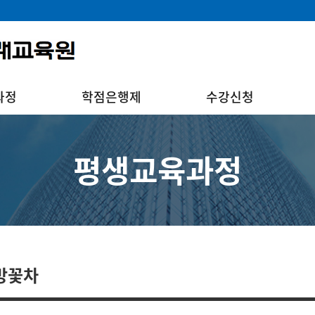
과정
학점은행제
수강신청
평생교육과정
방꽃차