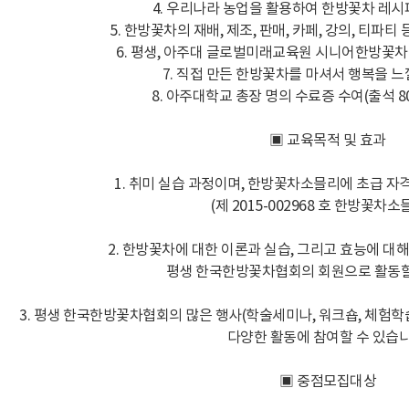
4. 우리나라 농업을 활용하여 한방꽃차 레시
5. 한방꽃차의 재배, 제조, 판매, 카페, 강의, 티파티
6. 평생, 아주대 글로벌미래교육원 시니어한방꽃차
7. 직접 만든 한방꽃차를 마셔서 행복을 느
8. 아주대학교 총장 명의 수료증 수여(출석 8
▣ 교육목적 및 효과
1. 취미 실습 과정이며, 한방꽃차소믈리에 초급 자
(제 2015-002968 호 한방꽃차소
2. 한방꽃차에 대한 이론과 실습, 그리고 효능에 대해
평생 한국한방꽃차협회의 회원으로 활동할
3. 평생 한국한방꽃차협회의 많은 행사(학술세미나, 워크숍, 체험학습,
다양한 활동에 참여할 수 있습니
▣ 중점모집대상