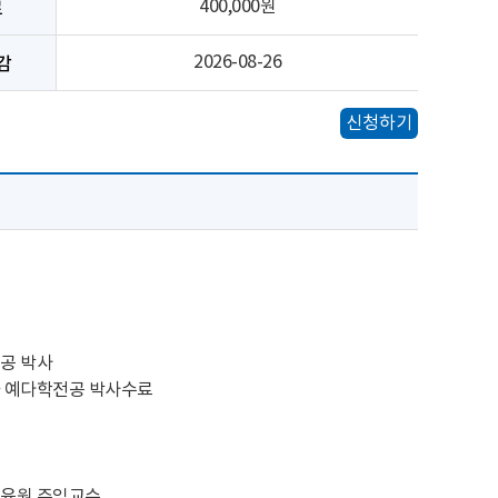
료
400,000원
감
2026-08-26
신청하기
공 박사
과 예다학전공 박사수료
교육원 주임교수