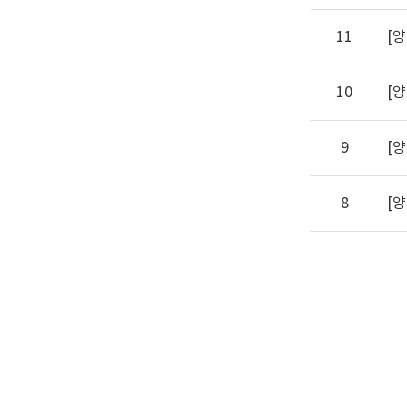
11
[
10
[
9
[
8
[