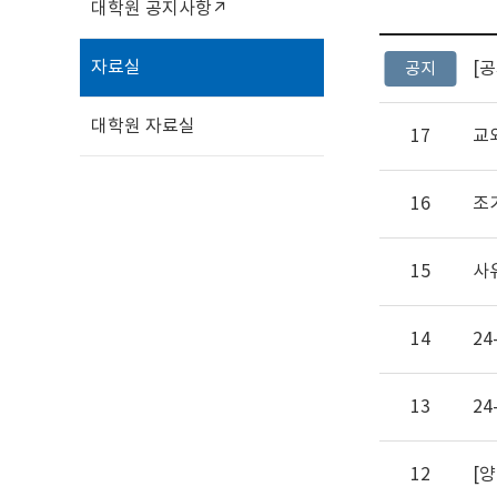
대학원 공지사항↗
자료실
[공
공지
대학원 자료실
17
교
16
조
15
사
14
2
13
2
12
[