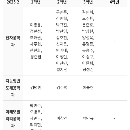
2025-2
1학년
2학년
3학년
4학년
구민준,
김민서,
김민혁,
노주환,
이종윤,
박규진,
문준호,
정현성,
박찬영,
박상현,
전자공학
조해원,
송호진,
양성욱,
-
과
차주현,
신지웅,
유명종,
한찬희,
안기태,
윤승주,
황준환
이정민,
이승구,
이찬민,
이환희,
황지선
장성준
지능형반
도체공학
김명민
김주영
이승현
-
과
박민수,
미래모빌
오병욱,
리티공학
제민우,
이창건
백민규
-
과
최지현,