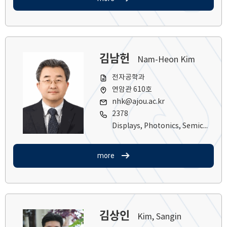
김남헌
Nam-Heon Kim
전자공학과
연암관 610호
nhk@ajou.ac.kr
2378
Displays, Photonics, Semiconductor Lasers, LEDs
more
김상인
Kim, Sangin