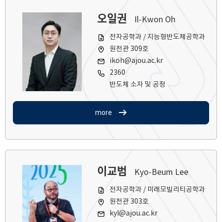
오일권
Il-Kwon Oh
전자공학과 / 지능형반도체공학과
원천관 309호
ikoh@ajou.ac.kr
2360
반도체 소자 및 공정
more
이교범
Kyo-Beum Lee
전자공학과 / 미래모빌리티공학과
원천관 303호
kyl@ajou.ac.kr