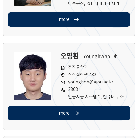
이동통신, IoT 빅데이터 처리
more
오영환
Younghwan Oh
전자공학과
산학협력원 432
younghoh@ajou.ac.kr
2368
인공지능 시스템 및 컴퓨터 구조
more