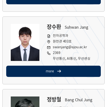
장수환
Suhwan Jang
전자공학과
원천관 403호
swanjang@ajou.ac.kr
2369
무선통신, AI통신, 무선센싱
more
정방철
Bang Chul Jung