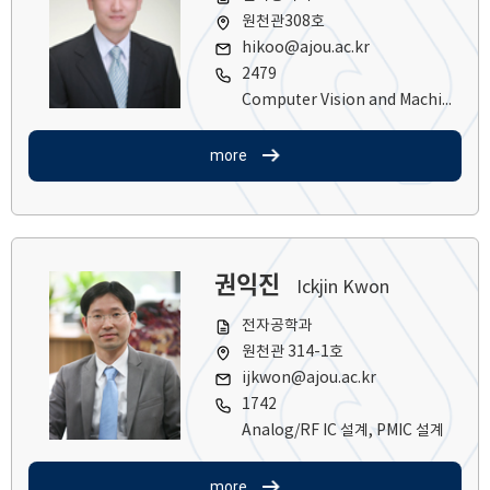
원천관308호
hikoo@ajou.ac.kr
2479
Computer Vision and Machine Learning
more
권익진
Ickjin Kwon
전자공학과
원천관 314-1호
ijkwon@ajou.ac.kr
1742
Analog/RF IC 설계, PMIC 설계
more