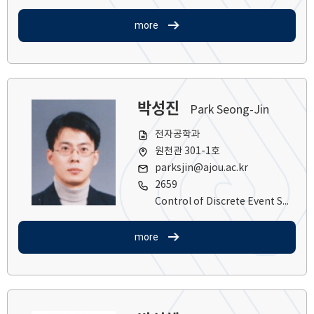
more
박성진
Park Seong-Jin
전자공학과
원천관 301-1호
parksjin@ajou.ac.kr
2659
Control of Discrete Event Systems
more