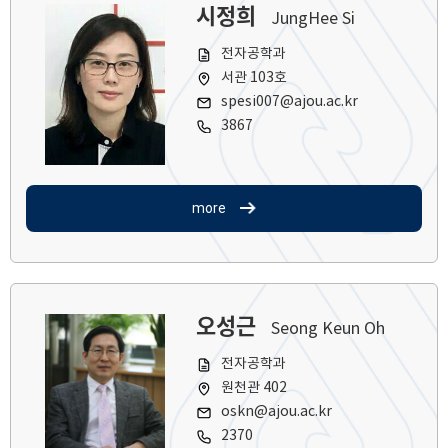
시정희
JungHee Si
전자공학과
서관 103호
spesi007@ajou.ac.kr
3867
more
오성근
Seong Keun Oh
전자공학과
원천관 402
oskn@ajou.ac.kr
2370