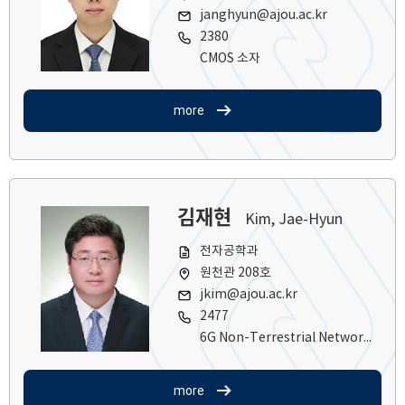
janghyun@ajou.ac.kr
2380
CMOS 소자
more
김재현
Kim, Jae-Hyun
전자공학과
원천관 208호
jkim@ajou.ac.kr
2477
6G Non-Terrestrial Networks (NTN) Wireless Communications and Networks
more