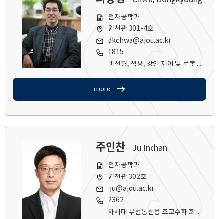
Chwa, Dongkyoung
전자공학과
원천관 301-4호
dkchwa@ajou.ac.kr
1815
비선형, 적응, 강인 제어 및 로봇 시스템 응용
more
주인찬
Ju Inchan
전자공학과
원천관 302호
iju@ajou.ac.kr
2362
차세대 무선통신용 초고주파 회로 및 시스템