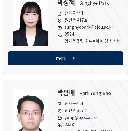
박성혜
Sunghye Park
전자공학과
원천관 417호
sunghyepark@ajou.ac.kr
3534
양자컴퓨팅 소프트웨어 및 시스템
more
박용배
Park Yong Bae
전자공학과
원천관 307호
yong@ajou.ac.kr
2358