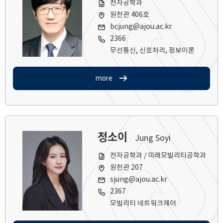
전자공학과
원천관 406호
bcjung@ajou.ac.kr
2366
무선통신, 신호처리, 정보이론
more
정소이
Jung Soyi
전자공학과 / 미래모빌리티공학과
원천관 207
sjung@ajou.ac.kr
2367
모빌리티 네트워크제어