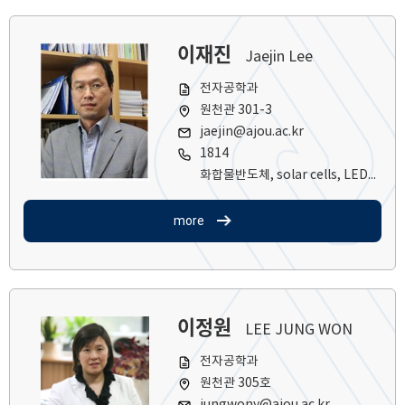
이재진
Jaejin Lee
전자공학과
원천관 301-3
jaejin@ajou.ac.kr
1814
화합물반도체, solar cells, LED, LD
more
이정원
LEE JUNG WON
전자공학과
원천관 305호