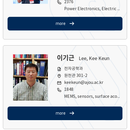
2376
Power Electronics, Electric Vehicle Applications
more
이기근
Lee, Kee Keun
전자공학과
원천관 301-2
keekeun@ajou.ac.kr
1848
MEMS, sensors, surface acoustic wave, solar cells
more