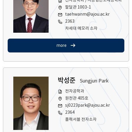
전자공학과 / 지능형반도체공학과
팔달관 1003-1
taehwanm@ajou.ac.kr
2363
차세대 메모리 소자
more
박성준
Sungjun Park
전자공학과
원천관 405호
sj0223park@ajou.ac.kr
2364
플렉서블 전자소자