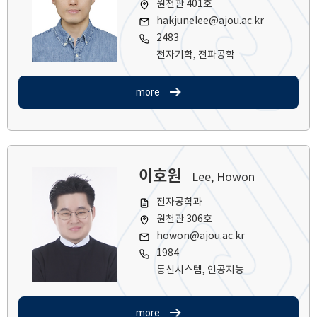
원천관 401호
hakjunelee@ajou.ac.kr
2483
전자기학, 전파공학
more
이호원
Lee, Howon
전자공학과
원천관 306호
howon@ajou.ac.kr
1984
통신시스템, 인공지능
more