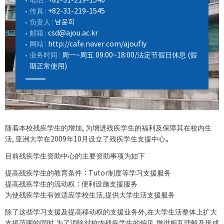
电话 :
+82-31-219-1540
传真 :
+82-31-219-1545
负责人 :
남윤희
邮箱 :
csd@ajou.ac.kr
网站 :
http://cafe.naver.com/ajoufly
业务时间 :
周一~周五 09:00~18:00/法定节假日休息 (假
期正常使用)
随着本校残疾学生的增加, 为增进残疾学生的福利及保障其在校内生
活, 亚洲大学在2009年10月设立了残疾学生支援中心。
目前残疾学生资助中心的主要资助事项为如下
提高残疾学生的教育条件：Tutor制度等学习支援服务
提高残疾学生的流动权：便利设施支援服务
为使残疾学生有效适应学校生活,提供大学生活支援服务
除了这些学习支援及提高移动权的支援业务外,在大学生活整体上扩大
支援范围的同时,为了消除对校内残疾学生的偏见,增进相互理解及形成