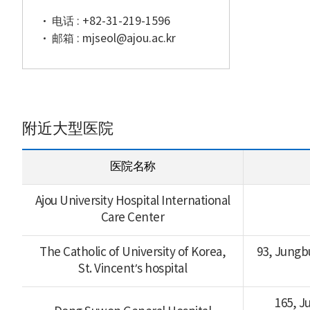
电话 :
+82-31-219-1596
邮箱 :
mjseol@ajou.ac.kr
附近大型医院
医院名称
Ajou University Hospital International
Care Center
The Catholic of University of Korea,
93, Jungb
St. Vincent’s hospital
165, J