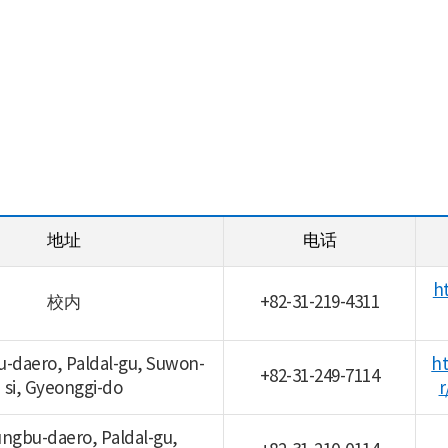
地址
电话
h
校内
+82-31-219-4311
u-daero, Paldal-gu, Suwon-
ht
+82-31-249-7114
si, Gyeonggi-do
r
ungbu-daero, Paldal-gu,