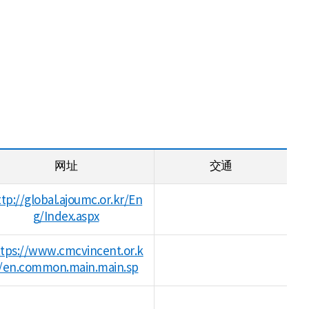
网址
交通
ttp://global.ajoumc.or.kr/En
g/Index.aspx
tps://www.cmcvincent.or.k
/en.common.main.main.sp