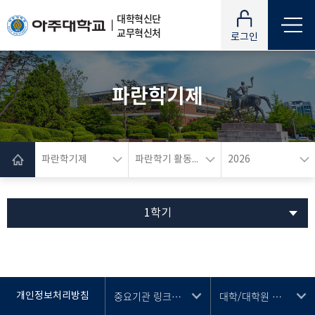
대학혁신단
교무혁신처
로그인
파란학기제
파란학기제
파란학기 활동내역
2026
1학기
중요기관 링크 선택
대학/대학원 선택
개인정보처리방침