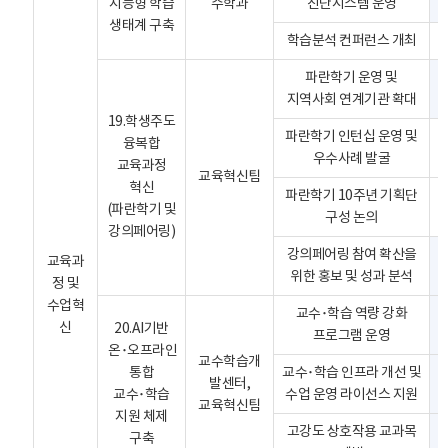
지능형 학습
수학과
진단시스템 운영
생태계 구축
학습분석 컨퍼런스 개최
파란학기 운영 및
지역사회 연계기관 확대
19.학생주도
파란학기 인턴십 운영 및
융복합
우수사례 발굴
교육과정
교육혁신팀
혁신
파란학기 10주년 기획단
(파란학기 및
구성 논의
강의페어링)
강의페어링 참여 확산을
교육과
위한 홍보 및 성과 분석
정 및
수업혁
교수･학습 역량 강화
신
20.AI기반
프로그램 운영
온･오프라인
교수학습개
통합
교수･학습 인프라 개선 및
발센터,
교수･학습
수업 운영 라이선스 지원
교육혁신팀
지원 체제
고강도 상호작용 교과목
구축