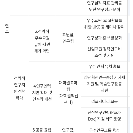
연구실적 지표 관리를
위한 연구성과 분석
우수교원 pool확보를
연
위한 UKC 등 세미나 참여
3.전략적
구
교원팀,
우수교원
연구성과 홍보 활성화
연구팀
유치·지원
신임교원 정착연구비
체계 확립
조성 및 지원
우수 인력 유치 홍보
집단혁신연구중심 기자재
전략적
대학원교학
지원 및 학술연구활동
연구지
4.연구인력
팀
지원
원 정책
저변 확대 및
(대학원혁신
확대
인프라 개선
리포지터리 보급
센터)
신진연구인력(Post-
Doc) 지원 제도 운영
5.공동·융합
연구팀,
우수연구그룹 육성