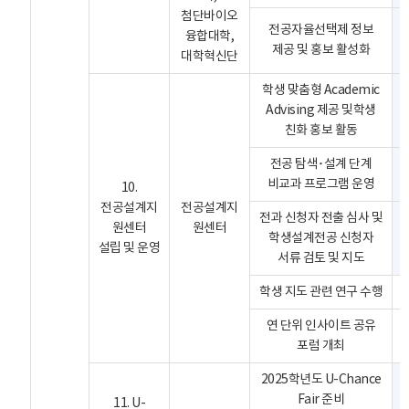
첨단바이오
전공자율선택제 정보
융합대학,
제공 및 홍보 활성화
대학혁신단
학생 맞춤형 Academic
Advising 제공 및학생
친화 홍보 활동
전공 탐색･설계 단계
비교과 프로그램 운영
10.
전공설계지
전공설계지
전과 신청자 전출 심사 및
원센터
원센터
학생설계전공 신청자
설립 및 운영
서류 검토 및 지도
학생 지도 관련 연구 수행
연 단위 인사이트 공유
포럼 개최
2025학년도 U-Chance
Fair 준비
11. U-