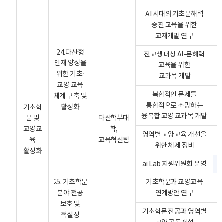
AI 시대의 기초문해력
증진 교육을 위한
교재개발 연구
24.다산형
전교생 대상 AI-문해력
인재 양성을
교육을 위한
위한 기초·
교과목 개발
교양 교육
복합적인 문제를
체계 구축 및
통합적으로 조망하는
활성화
기초학
융복합 교양 교과목 개발
문 및
다산학부대
교양교
학,
영역별 교양교육 개선을
육
교육혁신팀
위한 체제 정비
활성화
ai Lab 지원위원회 운영
25. 기초학문
기초학문과 교양교육
분야 전공
연계방안 연구
보호 및
기초학문 전공과 영역별
적실성