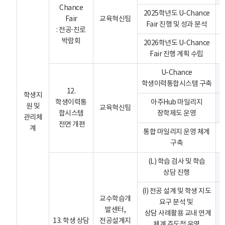
Chance
2025학년도 U-Chance
Fair
교육혁신팀
Fair 진행 및 성과 분석
: 전공·진로
박람회
2026학년도 U-Chance
Fair 진행 계획 수립
U-Chance
학생이력통합시스템 구축
12.
학생지
학생이력통
아주Hub 마일리지
원 및
교육혁신팀
합시스템
장학제도 운영
관리체
전면 개편
계
통합 마일리지 운영 체계
구축
(L) 학습 검사 및 학습
상담 진행
(I) 전공 설계 및 학생 지도
교수학습개
요구 분석 및
발센터,
상담 사례활용 교내 연계
13. 학생 상담
전공설계지
체계 주도적 운영