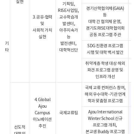
실현
기획팀,
경기산학협의체(GAIA)
RISE사업팀,
등
3. 공유·협력
교수학습개
대학 간 협의체 운영,
및
발센터,
경기도RISE대학협의회
사회적 가치
아주지속가
공동 프로그램 주관
실현
능
기
발전센터,
SDG 친환경 프로그램
타
대학혁신단
시행 및 대학 백서 발간
취약계층 학생 대상 해외
파견 프로그램 운영 및
인프라 개선
국제 교류 컨퍼런스 참여,
해외 우수대학･기관 연계
4. Global
학과 맞춤형 프로그램
Ajou
Ajou International
Campus
국제교류팀
Winter School 신규
이노베이션
프로그램 개최,
추진
선도적
본교생 Buddy 프로그램