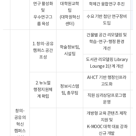
연구 활성화
대학원교학
학제간 융합연구 추진
및
팀
수요 기반 첨단 연구장비
우수연구그
(대학원혁신
도입
룹 육성
센터)
건물별 공간 리모델링 및
학습･연구･행정 환경
1. 창의･공유
학술정보팀,
개선
캠퍼스 공간
시설팀
조성
도서관 리모델링 Library
Lounge 1단계 개선
AI·ICT 기반 행정인프라
2. 뉴노멀
고도화
정보시스템
행정지원체
팀, 총무팀
직원 심리상담프로그램
계 확립
운영
창의･
개방형 교육 콘텐츠 제작
공유의
지원 및
혁신
K-MOOC 대학 대표 강좌
캠퍼스
신규 개발