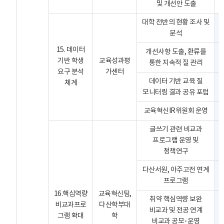
및 개선안 도출
대학 전반의 현황 조사 및
분석
15. 데이터
개선사항 도출, 환류를
기반 학생
교육성과평
통한 지속적 질 관리
요구 분석
가센터
데이터 기반 교육 질
체계
모니터링 결과 공유 포럼
교육혁신IR위원회 운영
글쓰기 관련 비교과
프로그램 운영 및
정책연구
다산서원, 아주고전 연계
프로그램
16.핵심역량
교육혁신팀,
취약 핵심역량 보완
비교과프로
다산학부대
비교과 및 전공 연계
그램 확대
학
비교과 공모･운영