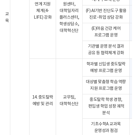
연계 지원
원센터,
체계(4-
대학일자리
(F) AI기반 진단도구 활용
교
LIFE) 강화
플러스센터,
진로･취업 상담 강화
육
학생상담소,
(E)마음 건강 케어
대학혁신단
프로그램 운영
기관별 운영 분석 결과
공유 등 협력체계 강화
학과별 신입생 중도탈락
예방 프로그램 운영
대상별 맞춤형 학습 역량
지원 프로그램 운영
14. 중도탈락
교무팀,
중도탈락 학생 경향,
예방 및 관리
대학혁신단
편입생 학업 성장 궤적
분석
기초수학A 교과목
운영성과 점검