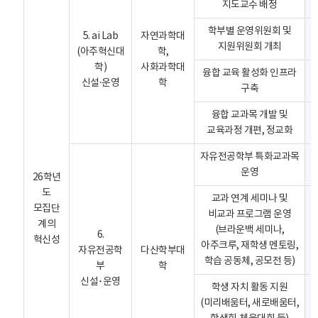
지도교수 배정
학부별 운영위원회 및
5. ai Lab
자연과학대
지원위원회 개최
(아주혁신대
학,
학)
사화과학대
융합 교육 활성화 인프라
신설·운영
학
구축
융합 교과목 개발 및
교육과정 개편, 정교화
자유전공학부 특화교과목
운영
26학년
도
교과 연계 세미나 및
모집단
비교과 프로그램 운영
계의
(브라운백 세미나,
6.
혁신성
아주크루, 재학생 멘토링,
자유전공학
다산학부대
학습 공동체, 공모전 등)
부
학
신설･운영
학생 자치 활동 지원
(미리배움터, 새로배움터,