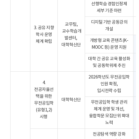
선행학습 경험인정제
세부 기준 마련
디지털 기반 공동강의
교무팀,
3. 공유 지향
개설
교수학습개
학사 운영
발센터,
개방형 교육 콘텐츠(K-
체계 확립
대학혁신단
MOOC 등) 운영 지원
대학 간 공유 교육 활성화
및 공동학위제 추진
2026학년도 무전공입학
4.
인원 확정,
전공자율선
입시전략 수립
택을 위한
대학혁신단
무전공입학 학생 관리
무전공입학
체계 운영 및 개선,
(유형1,2)
융합학문 모집단위 확대
시행
노력
전공탐색 역량 강화