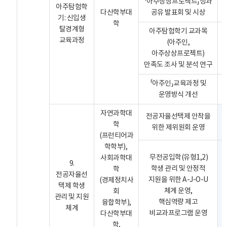
「아주상상프로젝트」성과
아주탐험학
다산학부대
공유 발표회 및 시상
기: 신입생
학
탈경계형
아주탐험학기 교과목
교육과정
(아주인,
아주상상프로젝트)
만족도 조사 및 분석 연구
「아주인」교육과정 및
운영방식 개선
자연과학대
전공자율선택제 안착을
학
위한 제위원회 운영
(프런티어과
학학부),
무전공입학(유형1,2)
사회과학대
9.
학생 관리 및 안정적
학
전공자율선
지원을 위한 A-J-O-U
(경제정치사
택제 학생
체계 운영,
회
관리 및 지원
핵심역량 제고
융합학부),
체계
비교과프로그램 운영
다산학부대
학,