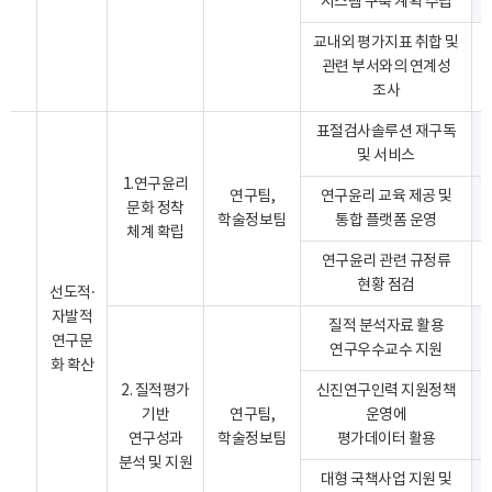
시스템 구축 계획 수립
교내외 평가지표 취합 및
관련 부서와의 연계성
조사
표절검사솔루션 재구독
및 서비스
1.연구윤리
연구팀,
연구윤리 교육 제공 및
문화 정착
학술정보팀
통합 플랫폼 운영
체계 확립
연구윤리 관련 규정류
현황 점검
선도적·
자발적
질적 분석자료 활용
연구문
연구우수교수 지원
화 확산
2. 질적평가
신진연구인력 지원정책
기반
연구팀,
운영에
연구성과
학술정보팀
평가데이터 활용
분석 및 지원
대형 국책사업 지원 및