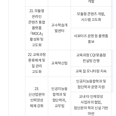
개발
21. 모듈형
모듈형 콘텐츠 개발,
온라인
시스템 고도화
콘텐츠 통합
교수학습개
플랫폼
발센터
｢MOCA｣
서포터즈 운영 등 플랫폼
활성화 및
홍보
고도화
22. 교육과정
교육과정 CQI 맞춤형
환류체계 및
컨설팅 진행
교육혁신팀
질 관리
교육 질 모니터링 지속
고도화
인공지능융합학과 및
첨단학과 운영 지원
23.
인공지능융
신산업분야
합학과 및
교내 타 인재양성
인력양성
첨단학과,
사업과의 협업,
체제 강화
교무팀
첨단분야 학과 신설 기반
마련