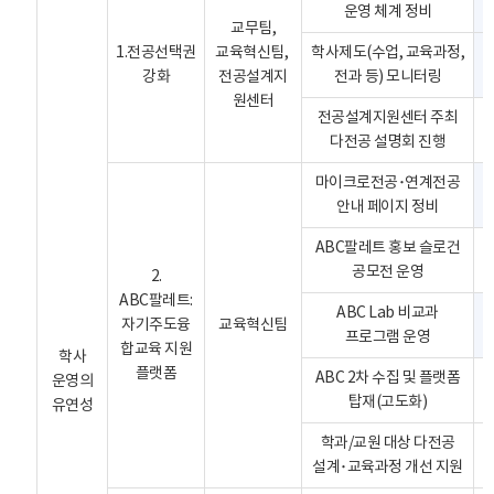
운영 체계 정비
교무팀,
1.전공선택권
교육혁신팀,
학사제도(수업, 교육과정,
강화
전공설계지
전과 등) 모니터링
원센터
전공설계지원센터 주최
다전공 설명회 진행
마이크로전공･연계전공
안내 페이지 정비
ABC팔레트 홍보 슬로건
공모전 운영
2.
ABC팔레트:
ABC Lab 비교과
자기주도융
교육혁신팀
프로그램 운영
합교육 지원
학사
플랫폼
ABC 2차 수집 및 플랫폼
운영의
탑재(고도화)
유연성
학과/교원 대상 다전공
설계･교육과정 개선 지원