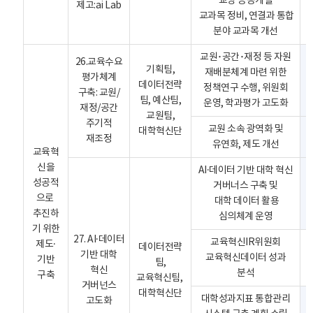
교양 공동개설
제고:ai Lab
교과목 정비, 연결과 통합
분야 교과목 개선
교원･공간･재정 등 자원
26.교육수요
기획팀,
재배분체계 마련 위한
평가체계
데이터전략
정책연구 수행, 위원회
구축: 교원/
팀, 예산팀,
운영, 학과평가 고도화
재정/공간
교원팀,
주기적
교원 소속 광역화 및
대학혁신단
재조정
유연화, 제도 개선
교육혁
신을
AI·데이터 기반 대학 혁신
성공적
거버너스 구축 및
으로
대학 데이터 활용
추진하
심의체계 운영
기 위한
27. AI·데이터
교육혁신IR위원회
제도·
데이터전략
기반 대학
교육혁신데이터 성과
기반
팀,
혁신
분석
구축
교육혁신팀,
거버넌스
대학혁신단
대학성과지표 통합관리
고도화