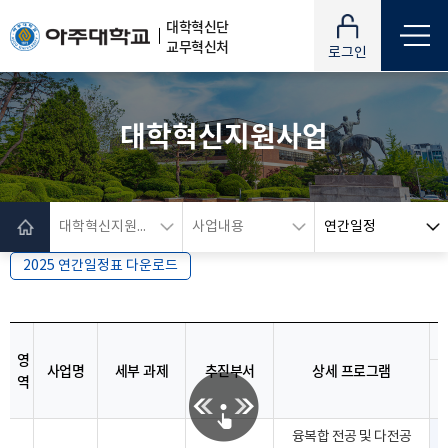
대학혁신단
교무혁신처
로그인
대학혁신지원사업
대학혁신지원사업
사업내용
연간일정
2025 연간일정표 다운로드
영
사업명
세부 과제
추진부서
상세 프로그램
역
융복합 전공 및 다전공