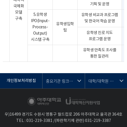
대학의
기획 및 운영
국제화
모델
5.유학생
유학생 비교과 프로그램
구축
IPO(Input-
및 한국어 학습 운영
유학생입학
Process-
팀
유학생 진로 지도
Output)
프로그램 운영
시스템 구축
유학생 만족도 조사를
통한
질관리
중요기관 링크 선택
대학/대학원 선택
개인정보처리방침
우)16499 경기도 수원시 영통구 월드컵로 206 아주대학교 율곡관 364호
TEL :
031-219-3
381 /(파란학기제 관련) 031-219-3387