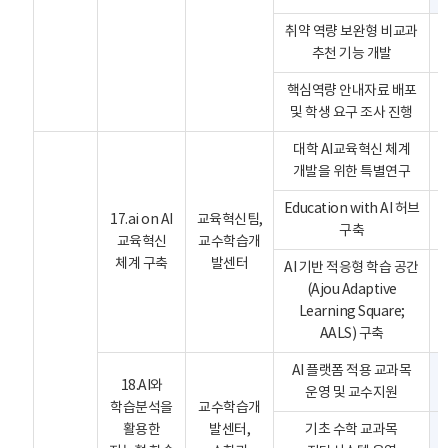
취약 역량 보완형 비교과
추천 기능 개발
핵심역량 안내자료 배포
및 학생 요구 조사 진행
대학 AI교육혁신 체계
개발을 위한 특별연구
Education with AI 허브
17.ai on AI
교육혁신팀,
구축
교육혁신
교수학습개
체계 구축
발센터
AI 기반 적응형 학습 공간
(Ajou Adaptive
Learning Square;
AALS) 구축
AI 플랫폼 적용 교과목
18.AI와
운영 및 교수지원
학습분석을
교수학습개
활용한
발센터,
기초 수학 교과목