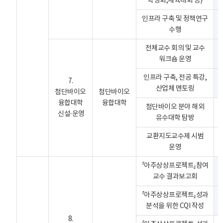
학생회,체육대회 등)
인프라 구축 및 정책연구
수행
전체교수 회의 및 교수
워크숍 운영
인프라 구축, 전공 특강,
7.
산업체 멘토링
첨단바이오
첨단바이오
융합대학
융합대학
첨단바이오 분야 해외
신설·운영
유수대학 탐방
교환지도교수제 시범
운영
「아주상상프로젝트」참여
교수 결과보고회
「아주상상프로젝트」성과
분석을 위한 CQI 작성
8.