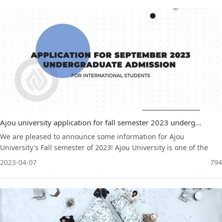
Ajou university application for fall semester 2023 undergraduate admission
We are pleased to announce some information for Ajou
University's Fall semester of 2023! Ajou University is one of the
best Univeristy in Korea, ranked in 488th in the 2023 QS World
2023-04-07
794
University Rankings and within the top 12 universities in Korea.
Welcome to Ajou University! We are looking forward to having you
here on our beautiful campus!