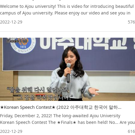
Welcome to Ajou university! This is video for introducing beautiful
campus of Ajou university. Please enjoy our video and see you in
the Ajou university soon! 아름다운 아주대학교 캠퍼스 전경을 담은 영
2022-12-29
576
상입니다! 아주대학교에서 만나요!
★Korean Speech Contest★ (2022 아주대학교 한국어 말하기 대회)
Friday, December 2, 2022! The long-awaited Ajou University
Korean Speech Contest The ★Finals★ has been held! No... Are you
really an international student...? Let's see a wonderful speech
2022-12-29
616