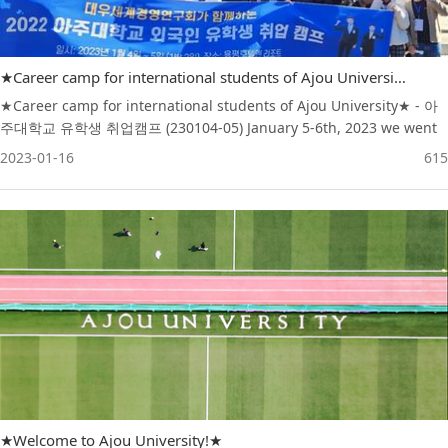
★Career camp for international students of Ajou University (유학생 취업 캠프)★
★Career camp for international students of Ajou University★ - 아
주대학교 유학생 취업캠프 (230104-05) January 5-6th, 2023 we went
to a career camp for successful employment of Ajou University
2023-01-16
615
international students . Let's Enjoy a short video can feel the
passion of the students! 23년 1월 5일-6일 아주대학교 유학생들의 성
공적인 취업을 위한 첫 관문! 취업 캠프를 다녀왔습니다. 짧은 영상에 담
긴 힘들지만 뜨거웠던 현장의 열기 함께 보시겠습니다~!
★Welcome to Ajou University!★