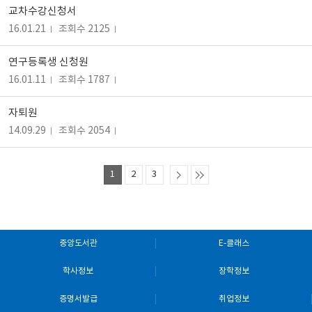
교차수강신청서
16.01.21
조회수 2125
연구등록생 신청원
16.01.11
조회수 1787
자퇴원
14.09.29
조회수 2054
1
2
3
중앙도서관
E-클래스
학사정보
장학정보
증명서발급
취업정보