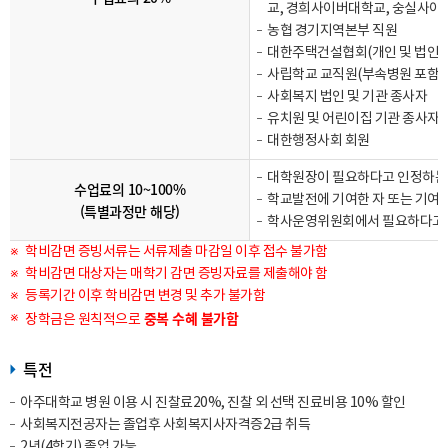
교, 경희사이버대학교, 숭실사이
농협 경기지역본부 직원
대한주택건설협회(개인 및 법인 
사립학교 교직원(부속병원 포함)
사회복지 법인 및 기관 종사자
유치원 및 어린이집 기관 종사자(
대한행정사회 회원
대학원장이 필요하다고 인정하는
수업료의 10~100%
학교발전에 기여한 자 또는 기여
(특별과정만 해당)
학사운영위원회에서 필요하다고
학비감면 증빙서류는 서류제출 마감일 이후 접수 불가함
학비감면 대상자는 매학기 감면 증빙자료를 제출해야 함
등록기간 이후 학비감면 변경 및 추가 불가함
중복 수혜 불
가함
장학금은 원칙적으로
특전
아주대학교 병원 이용 시 진찰료20%, 진찰 외 선택 진료비용 10% 할인
사회복지전공자는 졸업후 사회복지사자격증2급 취득
2년(4학기) 졸업 가능