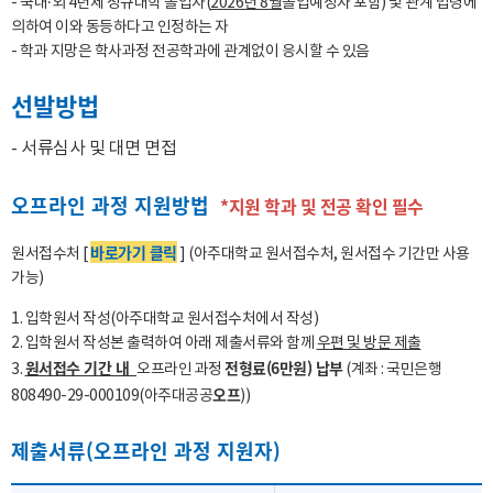
- 국내·외 4년제 정규대학 졸업자(
2026년 8월
졸업예정자 포함) 및 관계 법령에
의하여 이와 동등하다고 인정하는 자
- 학과 지망은 학사과정 전공학과에 관계없이 응시할 수 있음
선발방법
- 서류심사 및 대면 면접
오프라인 과정 지원방법
*지원 학과 및 전공 확인 필수
바로가기 클릭
원서접수처 [
] (아주대학교 원서접수처, 원서접수 기간만 사용
가능)
1. 입학원서 작성(아주대학교 원서접수처에서 작성)
2. 입학원서 작성본 출력하여 아래 제출서류와 함께
우편 및 방문 제출
원서접수 기간 내
전형료(6만원) 납부
3.
오프라인 과정
(계좌 : 국민은행
오프
808490-29-000109(아주대공공
))
제출서류(오프라인 과정 지원자)