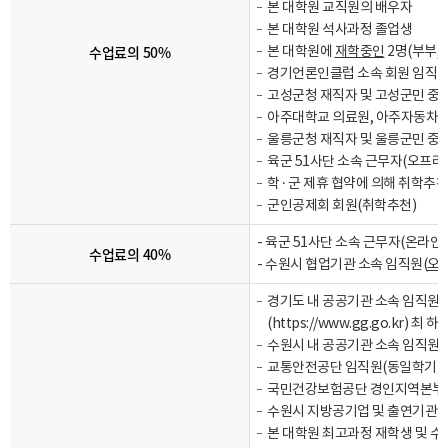
본 대학원 교직원의 배우자
본 대학원 석사과정 졸업생
수업료의 50%
본 대학원에
재학중인
2명(부부, 
경기언론인클럽 소속 회원 임직원
고성군청 재직자 및 고성군민 중 
아주대학교 의료원, 아주자동차대
울릉군청 재직자 및 울릉군민 중 
육군 51사단 소속 근무자(오프라
학 · 군 제휴 협약에 의해 취학추
군인공제회 회원(취학추천)
- 육군 51사단 소속 근무자(온라인
수업료의 40%
- 수원시 협업기관 소속 임직원(
오
경기도 내 공공기관 소속 임직원(
(
https://www.gg.go.kr
) 최 하
수원시 내 공공기관 소속 임직원(
교통안전공단 임직원(동일학기 신
국민건강보험공단 경인지역본부 
수원시 지방공기업 및 출연기관 
본 대학원 최고과정 재학생 및 수