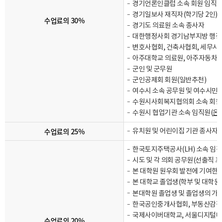
경기언론인클럽 소속 회원 임직원
경기일보사 재직자(학기당 2인)
수업료의 30%
경기도 의료원 소속 종사자
대한행정사회 경기남부지방 행정
변호사협회, 건축사협회, 세무사
아주대학교 의료원, 아주자동차대
군인 및 군무원
군인공제회 회원(일반추천)
여수시 소속 공무원 및 여수시민 
수원시사회복지협의회 소속 회원
수원시 협업기관 소속 임직원(
온
수업료의 25%
유치원 및 어린이집 기관 종사자(설
한국토지주택공사(LH) 소속 임
시도 및 각 의회 공무원(선출직 포
본 대학원 원우회 발전에 기여한 자 
본 대학교 졸업생(학부 및 대학원
본대학원 졸업생 및 졸업생의 가족
한국공인중개사협회, 부동산감정
국제사이버대학교, 서울디지털대
수업료의 20%