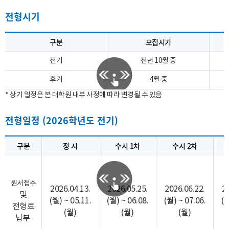
전형시기
구분
모집시기
전기
전년 10월 중
후기
4월 중
* 상기 일정은 본 대학원 내부 사정에 따라 변경될 수 있음
전형일정 (2026학년도 전기)
구분
정 시
수시 1차
수시 2차
원서접수
2026.04.13.
2026.05.25.
2026.06.22.
2
및
(월) ~ 05.11.
(월) ~ 06.08.
(월) ~ 07.06.
(월
전형료
(월)
(월)
(월)
납부