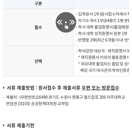
구분
- 입학원서 1부(원서접수처에서 작
- 자기소개서 1부(A4용지 1매 분량
필수
- 학사 대학 졸업증명서(졸업예정증
- 학사 대학 성적증명서 원본 1부
- 반명함 2매(최근 6개월 이내 반명
- 학비감면 대상자 : 재직증명서 
* 재직증명서 이외의 활동증명서 
선택
* 외국대학 졸업자는 졸업 및 성
해당 국가 대사관의 학위인정증명
서류 제출방법 : 원서접수 후 제출서류
우편 또는 방문접수
제출처 : (우편번호)16499 경기도 수원시 영통구 월드컵로 206 아주대학교
연암관 1010호 공공정책대학원 교학팀
서류 제출기한