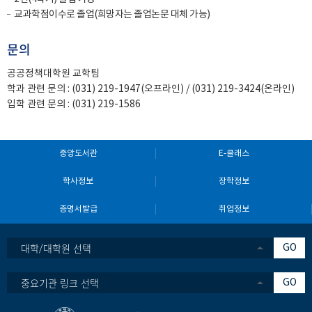
교과학점이수로 졸업(희망자는 졸업논문 대체 가능)
문의
공공정책대학원 교학팀
학과 관련 문의 :
(031) 219-1947
(오프라인) / (031) 219-3424(온라인)
입학 관련 문의 :
(031) 219-
1586
중앙도서관
E-클래스
학사정보
장학정보
증명서발급
취업정보
대학/대학원 선택
GO
중요기관 링크 선택
GO