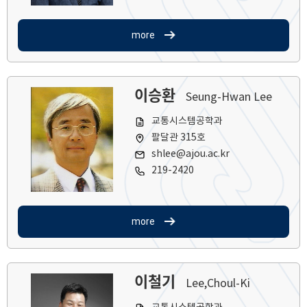
more
이승환
Seung-Hwan Lee
교통시스템공학과
팔달관 315호
shlee@ajou.ac.kr
219-2420
more
이철기
Lee,Choul-Ki