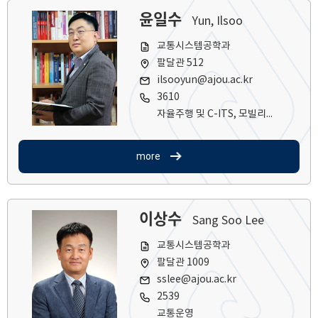
윤일수
Yun, Ilsoo
교통시스템공학과
팔달관 512
ilsooyun@ajou.ac.kr
3610
자율주행 및 C-ITS, 모빌리티 서비스, 교통운영 및 안전
more
이상수
Sang Soo Lee
교통시스템공학과
팔달관 1009
sslee@ajou.ac.kr
2539
교통운영