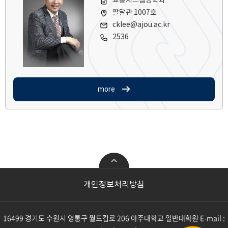
교통시스템공학과
팔달관 1007호
cklee@ajou.ac.kr
2536
more
공학
첨단ICT융합
개인정보처리방침
기계공학과
전자공학과
산업공학과
지능형반도체공학과
16499 경기도 수원시 영통구 월드컵로 206 아주대학교 일반대학원
E-mail :
산업공학과(과학기술정책전공)
미래모빌리티공학과