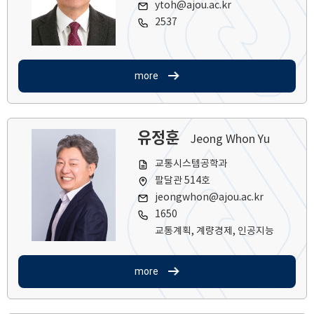
ytoh@ajou.ac.kr
2537
more
유정훈
Jeong Whon Yu
교통시스템공학과
팔달관 514호
jeongwhon@ajou.ac.kr
1650
교통계획, 계량경제, 인공지능
more