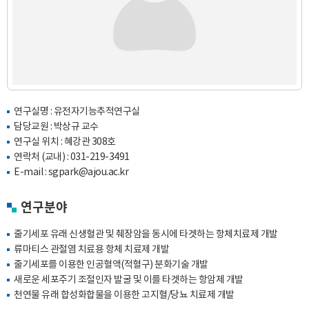
연구실명 : 유전자기능추적연구실
담당교원 : 박상규 교수
연구실 위치 : 혜강관 308호
연락처 (교내) :
031-219-3491
E-mail :
sgpark@ajou.ac.kr
연구분야
줄기세포 유래 신생혈관 및 췌장암을 동시에 타겟하는 항체치료제 개발
류마티스 관절염 치료용 항체 치료제 개발
줄기세포를 이용한 인공혈액(적혈구) 분화기술 개발
새로운 세포주기 조절인자 발굴 및 이를 타겟하는 항암제 개발
천연물 유래 합성화합물을 이용한 고지혈/당뇨 치료제 개발