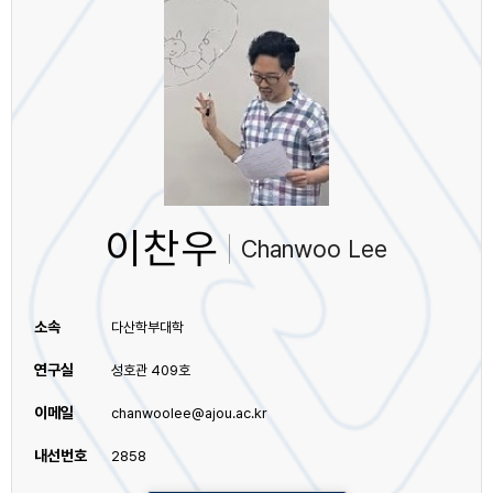
이찬우
Chanwoo Lee
소속
다산학부대학
연구실
성호관 409호
이메일
chanwoolee@ajou.ac.kr
내선번호
2858