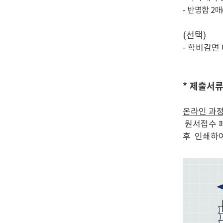
- 반명함 2매
(선택)
- 학비감면
* 제출서
온라인 과
원서접수 페
후 인쇄하