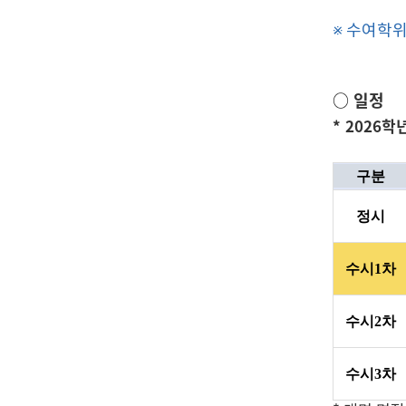
※ 수여학위
○ 일정
* 2026
구분
정시
수시1차
수시2차
수시3차