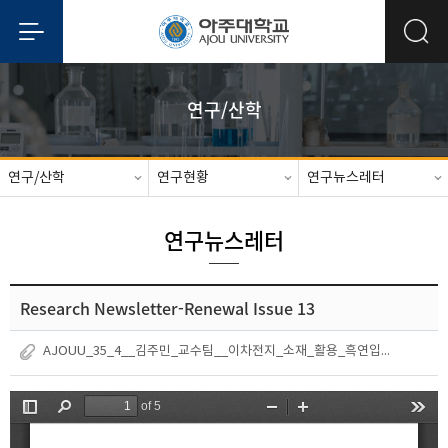
연구/산학
연구/산학
연구현황
연구뉴스레터
연구뉴스레터
Research Newsletter-Renewal Issue 13
AJOUU_35_4__김주민_교수팀__이차전지_소재_활용_흑연입자_정밀_측정_기술_개발.pdf