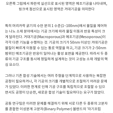
오른쪽 그림에서 파란색 실선으로 표시된 영역은 메조기공을 나타내며,
핑크색 점선으로 표시된 영역은 거대기공을 의미한다
특히 머리카락 굵기의 수만 분의 1 수준(1~100nm)에서 물질을 제어하
는 나노 소재 분야에서는 기공 크기에 따라 물질 이동과 반응 특성이 크
게 달라진다. 거대기공(Macroporous)과 메조기공(Mesoporous)이
각각 다른 기능을 수행하는 것. 기공의 크기가 50nm 이상인 거대기공은
물질이 빠르게 이동할 수 있는 통로 역할을 하고, 기공 크기가 2~50nm
범위인 메조기공은 반응이 일어나는 활성 표면을 제공한다. 따라서 두 종
류의 기공 구조를 동시에 정밀하게 설계하는 것이 고성능 소재 개발의 핵
심 요소다.
그러나 기존 합성 기술에서는 여러 주형을 단계적으로 사용하는 복잡한
공정이 필요하거나, 각 기공의 크기를 개별적으로 조절하기 어려운 문제
가 있었다. 이러한 한계로 인해 기공 구조를 독립적으로 조절할 수 있으
면서도 공정이 단순한, 새로운 합성 기술이 필요하다는 요구가 많았다.
공동 연구팀은 이러한 문제를 해결하기 위해 서로 다른 두 종류의 고분자
를 혼합한 이성분계 고분자(Binary Polymer) 블렌드의 '자기조립