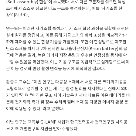
(Self-assembly) 현상'에 주목했다. 서로 다른 고분자를 섞으면 특정
조건에서 스스로 정교한 나노 구조를 형성하는데, 이를 '자기조립 현
상'이라 한다.
연구팀은 이러한 자기조립 특성과 무기 소재 합성 과정을 결합해 새로운
설계 원리를 정립하고, 이를 통해 기공 크기와 화학 조성을 비교적 간단
하게 제어할 수 있는 합성 기술을 개발했다. 또한 이 합성법으로 제조한
탄소 소재를 차세대 2차 전지인 포타슘이온전지(K-ion battery)의 음
극에 적용한 결과, 높은 에너지 저장 용량과 우수한 안정성을 동시에 확
보할 수 있음을 확인했다. 이는 기공 구조를 독립적으로 설계함으로써 이
온 이동 경로와 반응 활성 면적을 동시에 최적화한 결과다.
황종국 교수는 "이번 연구는 다공성 소재에서 서로 다른 크기의 기공을
독립적으로 설계할 수 있는 새로운 합성 원리를 제시했다는 점에서 의미
가 있다"라며 "이러한 구조 제어 기술은 차세대 나트륨 이온 배터리를 비
롯해 전기화학 촉매 및 정수·수처리 필터 소재 등 다양한 에너지·환경 분
야에 적용될 수 있다"라고 말했다.
이번 연구는 교육부 G-LAMP 사업과 한국전력공사 전력연구원·사외공
모 기초 개별연구의 지원을 받아 수행됐다.