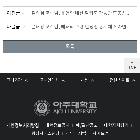
김의겸 교수팀, 유연한 배선 작업도 가능한 로봇손 개발
이전글
윤태광 교수팀, 배터리 수명·안정성 동시에↑ 아연 금속 설계 기술 개발
다음글
목록
TOP
교내기관
교내연락처
채용
관련 사이트
개인정보처리방침
대학정보공시
예/결산공고
대학자체평가
행정서비스헌장
청탁금지법
사이트맵