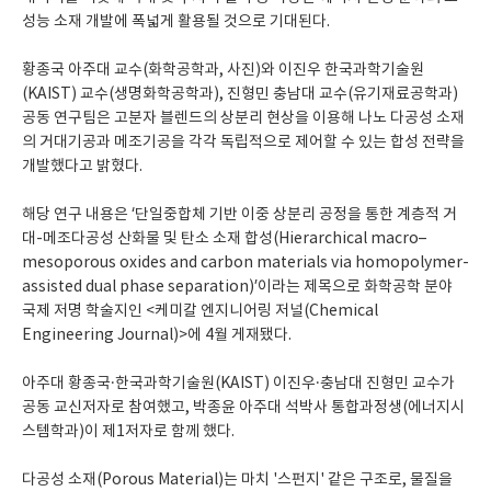
성능 소재 개발에 폭넓게 활용될 것으로 기대된다.
황종국 아주대 교수(화학공학과, 사진)와 이진우 한국과학기술원
(KAIST) 교수(생명화학공학과), 진형민 충남대 교수(유기재료공학과)
공동 연구팀은 고분자 블렌드의 상분리 현상을 이용해 나노 다공성 소재
의 거대기공과 메조기공을 각각 독립적으로 제어할 수 있는 합성 전략을
개발했다고 밝혔다.
해당 연구 내용은 ‘단일중합체 기반 이중 상분리 공정을 통한 계층적 거
대-메조다공성 산화물 및 탄소 소재 합성(Hierarchical macro–
mesoporous oxides and carbon materials via homopolymer-
assisted dual phase separation)’이라는 제목으로 화학공학 분야
국제 저명 학술지인 <케미칼 엔지니어링 저널(Chemical
Engineering Journal)>에 4월 게재됐다.
아주대 황종국·한국과학기술원(KAIST) 이진우·충남대 진형민 교수가
공동 교신저자로 참여했고, 박종윤 아주대 석박사 통합과정생(에너지시
스템학과)이 제1저자로 함께 했다.
다공성 소재(Porous Material)는 마치 '스펀지' 같은 구조로, 물질을