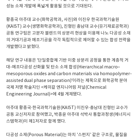
성능 소재 개발에 폭넓게 활용될 것으로 기대된다.
황종국 아주대 교수(화학공학과, 사진)와 이진우 한국과학기술원
(KAIST) 교수(생명화학공학과), 진형민 충남대 교수(유기재료공학과)
공동 연구팀은 고분자 블렌드의 상분리 현상을 이용해 나노 다공성 소재
의 거대기공과 메조기공을 각각 독립적으로 제어할 수 있는 합성 전략을
개발했다고 밝혔다.
해당 연구 내용은 ‘단일중합체 기반 이중 상분리 공정을 통한 계층적 거
대-메조다공성 산화물 및 탄소 소재 합성(Hierarchical macro–
mesoporous oxides and carbon materials via homopolymer-
assisted dual phase separation)’이라는 제목으로 화학공학 분야
국제 저명 학술지인 <케미칼 엔지니어링 저널(Chemical
Engineering Journal)>에 4월 게재됐다.
아주대 황종국·한국과학기술원(KAIST) 이진우·충남대 진형민 교수가
공동 교신저자로 참여했고, 박종윤 아주대 석박사 통합과정생(에너지시
스템학과)이 제1저자로 함께 했다.
다공성 소재(Porous Material)는 마치 '스펀지' 같은 구조로, 물질을