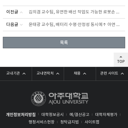
김의겸 교수팀, 유연한 배선 작업도 가능한 로봇손 개발
이전글
윤태광 교수팀, 배터리 수명·안정성 동시에↑ 아연 금속 설계 기술 개발
다음글
목록
TOP
교내기관
교내연락처
채용
관련 사이트
개인정보처리방침
대학정보공시
예/결산공고
대학자체평가
행정서비스헌장
청탁금지법
사이트맵