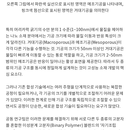
오른쪽 그림에서 파란색 실선으로 표시된 영역은 메조기공을 나타내며,
핑크색 점선으로 표시된 영역은 거대기공을 의미한다
특히 머리카락 굵기의 수만 분의 1 수준(1~100nm)에서 물질을 제어하
는 나노 소재 분야에서는 기공 크기에 따라 물질 이동과 반응 특성이 크
게 달라진다. 거대기공(Macroporous)과 메조기공(Mesoporous)이
각각 다른 기능을 수행하는 것. 기공의 크기가 50nm 이상인 거대기공은
물질이 빠르게 이동할 수 있는 통로 역할을 하고, 기공 크기가 2~50nm
범위인 메조기공은 반응이 일어나는 활성 표면을 제공한다. 따라서 두 종
류의 기공 구조를 동시에 정밀하게 설계하는 것이 고성능 소재 개발의 핵
심 요소다.
그러나 기존 합성 기술에서는 여러 주형을 단계적으로 사용하는 복잡한
공정이 필요하거나, 각 기공의 크기를 개별적으로 조절하기 어려운 문제
가 있었다. 이러한 한계로 인해 기공 구조를 독립적으로 조절할 수 있으
면서도 공정이 단순한, 새로운 합성 기술이 필요하다는 요구가 많았다.
공동 연구팀은 이러한 문제를 해결하기 위해 서로 다른 두 종류의 고분자
를 혼합한 이성분계 고분자(Binary Polymer) 블렌드의 '자기조립