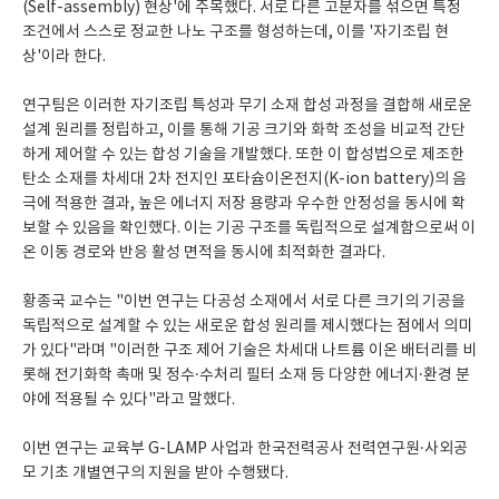
(Self-assembly) 현상'에 주목했다. 서로 다른 고분자를 섞으면 특정
조건에서 스스로 정교한 나노 구조를 형성하는데, 이를 '자기조립 현
상'이라 한다.
연구팀은 이러한 자기조립 특성과 무기 소재 합성 과정을 결합해 새로운
설계 원리를 정립하고, 이를 통해 기공 크기와 화학 조성을 비교적 간단
하게 제어할 수 있는 합성 기술을 개발했다. 또한 이 합성법으로 제조한
탄소 소재를 차세대 2차 전지인 포타슘이온전지(K-ion battery)의 음
극에 적용한 결과, 높은 에너지 저장 용량과 우수한 안정성을 동시에 확
보할 수 있음을 확인했다. 이는 기공 구조를 독립적으로 설계함으로써 이
온 이동 경로와 반응 활성 면적을 동시에 최적화한 결과다.
황종국 교수는 "이번 연구는 다공성 소재에서 서로 다른 크기의 기공을
독립적으로 설계할 수 있는 새로운 합성 원리를 제시했다는 점에서 의미
가 있다"라며 "이러한 구조 제어 기술은 차세대 나트륨 이온 배터리를 비
롯해 전기화학 촉매 및 정수·수처리 필터 소재 등 다양한 에너지·환경 분
야에 적용될 수 있다"라고 말했다.
이번 연구는 교육부 G-LAMP 사업과 한국전력공사 전력연구원·사외공
모 기초 개별연구의 지원을 받아 수행됐다.