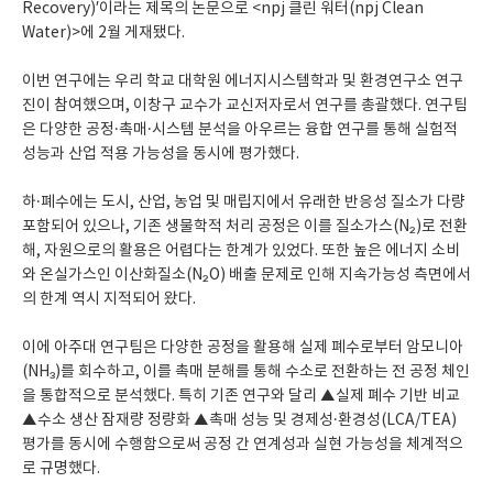
Recovery)’이라는 제목의 논문으로 <npj 클린 워터(npj Clean
Water)>에 2월 게재됐다.
이번 연구에는 우리 학교 대학원 에너지시스템학과 및 환경연구소 연구
진이 참여했으며, 이창구 교수가 교신저자로서 연구를 총괄했다. 연구팀
은 다양한 공정·촉매·시스템 분석을 아우르는 융합 연구를 통해 실험적
성능과 산업 적용 가능성을 동시에 평가했다.
하·폐수에는 도시, 산업, 농업 및 매립지에서 유래한 반응성 질소가 다량
포함되어 있으나, 기존 생물학적 처리 공정은 이를 질소가스(N₂)로 전환
해, 자원으로의 활용은 어렵다는 한계가 있었다. 또한 높은 에너지 소비
와 온실가스인 이산화질소(N₂O) 배출 문제로 인해 지속가능성 측면에서
의 한계 역시 지적되어 왔다.
이에 아주대 연구팀은 다양한 공정을 활용해 실제 폐수로부터 암모니아
(NH₃)를 회수하고, 이를 촉매 분해를 통해 수소로 전환하는 전 공정 체인
을 통합적으로 분석했다. 특히 기존 연구와 달리 ▲실제 폐수 기반 비교
▲수소 생산 잠재량 정량화 ▲촉매 성능 및 경제성·환경성(LCA/TEA)
평가를 동시에 수행함으로써 공정 간 연계성과 실현 가능성을 체계적으
로 규명했다.