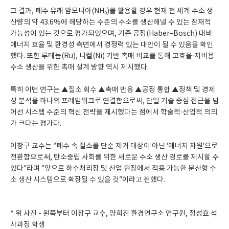
그 결과, 폐수 유래 암모니아(NH₃)를 활용할 경우 현재 전 세계 수소 생
산량의 약 43.6%에 해당하는 수준의 수소를 생산해낼 수 있는 잠재적
가능성이 있는 것으로 평가되었으며, 기존 공정(Haber–Bosch) 대비
에너지 효율 및 환경성 측면에서 경쟁력 있는 대안이 될 수 있음을 확인
했다. 또한 루테늄(Ru), 니켈(Ni) 기반 촉매 비교를 통해 고효율·저비용
수소 생산을 위한 촉매 설계 방향 역시 제시했다.
특히 이번 연구는 ▲질소 회수 ▲촉매 반응 ▲공정 통합 ▲정책 및 경제
성 분석을 하나의 프레임워크로 연결함으로써, 단일 기술 중심 접근을 넘
어선 시스템 수준의 혁신 전략을 제시했다는 점에서 학술적·산업적 의의
가 크다는 평가다.
이창구 교수는 “폐수 속 질소를 단순 제거 대상이 아닌 ‘에너지 자원’으로
전환함으로써, 탄소중립 사회를 위한 새로운 수소 생산 경로를 제시할 수
있다”라며 “앞으로 하수처리장 및 산업 현장에서 적용 가능한 분산형 수
소 생산 시스템으로 확장될 수 있을 것”이라고 전했다.
* 위 사진 - 왼쪽부터 이창구 교수, 양희진 환경연구소 연구원, 정성효 석
사과정 학생