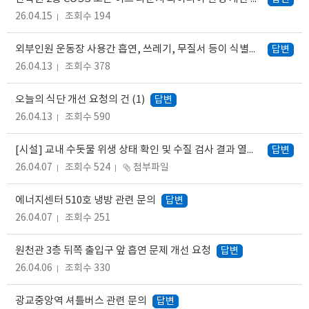
26.04.15
조회수 194
외부인원 운동장 사용간 흡연, 쓰레기, 무질서 등이 식별되는데 관리대책이 있었으면 좋겠습니다.
답변
26.04.13
조회수 378
오늘의 식단 개선 요청의 건
(1)
답변
26.04.13
조회수 590
[시설] 교내 수돗물 위생 상태 확인 및 수질 검사 결과 열람 요청
답변
26.04.07
조회수 524
첨부파일
에너지센터 510호 냉방 관련 문의
답변
26.04.07
조회수 251
원천관 3층 뒤쪽 출입구 앞 흡연 문제 개선 요청
답변
26.04.06
조회수 330
광교중앙역 셔틀버스 관련 문의
답변