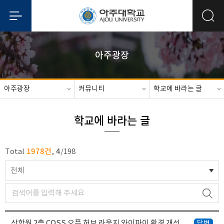
아주광장
아주광장
커뮤니티
학교에 바라는 글
학교에 바라는 글
1978건
4
Total
,
/
198
전체
산학원 2층 COSS 오픈 허브 라운지 와이파이 환경 개선 요청
답변