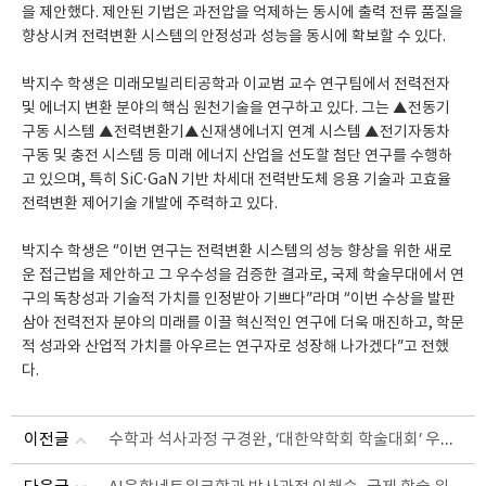
을 제안했다. 제안된 기법은 과전압을 억제하는 동시에 출력 전류 품질을
향상시켜 전력변환 시스템의 안정성과 성능을 동시에 확보할 수 있다.
박지수 학생은 미래모빌리티공학과 이교범 교수 연구팀에서 전력전자
및 에너지 변환 분야의 핵심 원천기술을 연구하고 있다. 그는 ▲전동기
구동 시스템 ▲전력변환기▲신재생에너지 연계 시스템 ▲전기자동차
구동 및 충전 시스템 등 미래 에너지 산업을 선도할 첨단 연구를 수행하
고 있으며, 특히 SiC·GaN 기반 차세대 전력반도체 응용 기술과 고효율
전력변환 제어기술 개발에 주력하고 있다.
박지수 학생은 “이번 연구는 전력변환 시스템의 성능 향상을 위한 새로
운 접근법을 제안하고 그 우수성을 검증한 결과로, 국제 학술무대에서 연
구의 독창성과 기술적 가치를 인정받아 기쁘다”라며 “이번 수상을 발판
삼아 전력전자 분야의 미래를 이끌 혁신적인 연구에 더욱 매진하고, 학문
적 성과와 산업적 가치를 아우르는 연구자로 성장해 나가겠다”고 전했
다.
수학과 석사과정 구경완, ‘대한약학회 학술대회’ 우수포스터발표상 수상
이전글