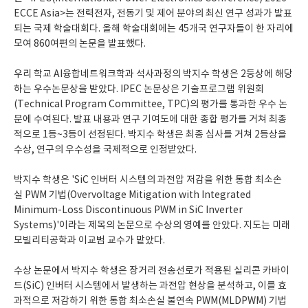
ECCE Asia>는 전력전자, 전동기 및 제어 분야의 최신 연구 성과가 발표
되는 국제 학술대회다. 올해 학술대회에는 45개국 연구자들이 한 자리에
모여 860여편의 논문을 발표했다.
우리 학교 AI융합네트워크학과 석사과정의 박지수 학생은 2등상에 해당
하는 우수논문상을 받았다. IPEC 논문상은 기술프로그램 위원회
(Technical Program Committee, TPC)의 평가를 통과한 우수 논
문에 수여된다. 발표 내용과 연구 기여도에 대한 종합 평가를 거쳐 최종
적으로 1등~3등이 선정된다. 박지수 학생은 최종 심사를 거쳐 2등상을
수상, 연구의 우수성을 국제적으로 인정받았다.
박지수 학생은 'SiC 인버터 시스템의 과전압 저감을 위한 통합 최소손
실 PWM 기법(Overvoltage Mitigation with Integrated
Minimum-Loss Discontinuous PWM in SiC Inverter
Systems)'이라는 제목의 논문으로 수상의 영예를 안았다. 지도는 미래
모빌리티공학과 이교범 교수가 맡았다.
수상 논문에서 박지수 학생은 장거리 전송선로가 적용된 실리콘 카바이
드(SiC) 인버터 시스템에서 발생하는 과전압 현상을 분석하고, 이를 효
과적으로 저감하기 위한 통합 최소손실 불연속 PWM(MLDPWM) 기법