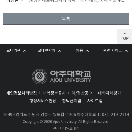
AI융합네트워크학과 박사과정 이해승, 국제 학술 워크숍 <AWAP> 수상
다음글
목록
TOP
교내기관
교내연락처
채용
관련 사이트
개인정보처리방침
대학정보공시
예/결산공고
대학자체평가
행정서비스헌장
청탁금지법
사이트맵
16499 경기도 수원시 영통구 월드컵로 206 아주대학교
T.
031-219-2114
Copyright © 2020 Ajou University. All Rights Reserved.
관리자메일보내기