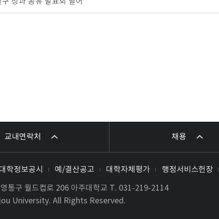
구 성과 공유 발표회 열어
교내연락처
채용
대학정보공시
예/결산공고
대학자체평가
행정서비스헌장
시 영통구 월드컵로 206 아주대학교
T.
031-219-2114
ou University. All Rights Reserved.