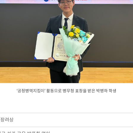
‘공정병역지킴이’ 활동으로 병무청 표창을 받은 박병하 학생
 장려상