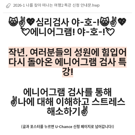
2026-1 나를 찾아 떠나는 여행2 특강 신청 안내문.hwp
😸✌️
💖심리검사 야-호-!😸✌️💖
💘에니어그램! 야-호-!💘
작년, 여러분들의 성원에 힘입어
다시 돌아온 에니어그램 검사 특
강!
에니어그램 검사를 통해
✌️나에 대해 이해하고 스트레스
해소하기✌️
(글과 포스터를 누르면 U-Chance 신청 페이지로 넘어갑니다!)