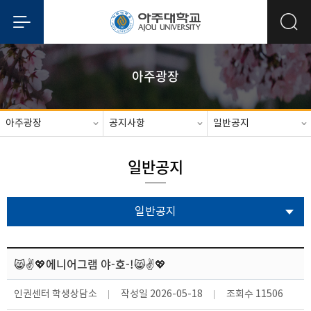
아주광장
아주광장
공지사항
일반공지
일반공지
일반공지
😸✌️💖에니어그램 야-호-!😸✌️💖
인권센터 학생상담소
작성일
2026-05-18
조회수
11506