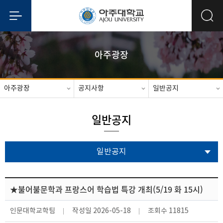
아주광장
아주광장
공지사항
일반공지
일반공지
일반공지
★불어불문학과 프랑스어 학습법 특강 개최(5/19 화 15시)
인문대학교학팀
작성일
2026-05-18
조회수
11815