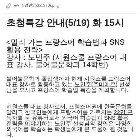
노민주강연260519 (2).png
초청특강 안내(5/19) 화 15시
<멀리 가는 프랑스어 학습법과 SNS
활용 전략>
강사 : 노민주 (시원스쿨 프랑스어 대
표 강사, 불어불문학과 14학번)
불어불문학과 졸업생이자 현재 시원스쿨 프랑스어
대표 강사로 활동하고 있는
노민주(주미에르
) 선생
님을 모시고 프랑스어 학습법 특강을 개최합니다.
시원스쿨 대표 강사로서, 프랑스어권에 한국문화를
알리고 한국인들에게 프랑스어를 가르치는
22만 구
독자를 둔 유튜버로서
외국어 학습법과 SNS 활용
전략을 이야기
하는 노민주 선생님의 강연은 다양한
외국어를 학습하는 학생들에게 큰 도움이 될 것입니
다.