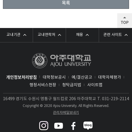
목록
TOP
교내기관
교내연락처
채용
관련 사이트
개인정보처리방침
대학정보공시
예/결산공고
대학자체평가
행정서비스헌장
청탁금지법
사이트맵
16499 경기도 수원시 영통구 월드컵로 206 아주대학교
T.
031-219-2114
Copyright © 2020 Ajou University. All Rights Reserved.
관리자메일보내기