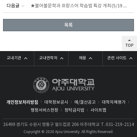
★불어불문학과 프랑스어 학습법 특강 개최(5/19 화 15시)
다음글
목록
TOP
교내기관
교내연락처
채용
관련 사이트
개인정보처리방침
대학정보공시
예/결산공고
대학자체평가
행정서비스헌장
청탁금지법
사이트맵
16499 경기도 수원시 영통구 월드컵로 206 아주대학교
T.
031-219-2114
Copyright © 2020 Ajou University. All Rights Reserved.