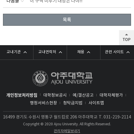
다음글
이 구역 미루기 대장은 나야!!
목록
TOP
교내기관
교내연락처
채용
관련 사이트
개인정보처리방침
대학정보공시
예/결산공고
대학자체평가
행정서비스헌장
청탁금지법
사이트맵
16499 경기도 수원시 영통구 월드컵로 206 아주대학교
T.
031-219-2114
Copyright © 2020 Ajou University. All Rights Reserved.
관리자메일보내기