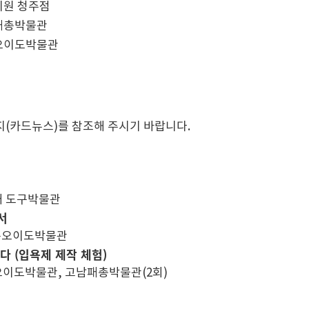
 갤러리원 청주점
 고남패총박물관
| 시흥오이도박물관
지(카드뉴스)를 참조해 주시기 바랍니다.
 아주대 도구박물관
서
 / 시흥오이도박물관
다 (입욕제 제작 체험)
] / 시흥오이도박물관, 고남패총박물관(2회)