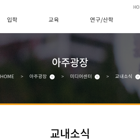
HO
입학
교육
연구/산학
아주광장
HOME
아주광장
미디어센터
교내소식
교내소식