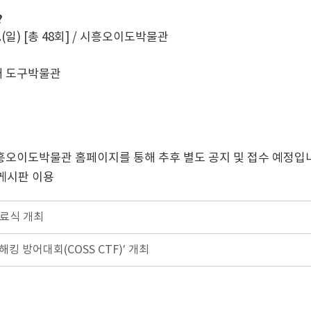
?
10. 25.(일) [총 48회] / 시흥오이도박물관
 아주대 도구박물관
흥오이도박물관 홈페이지를 통해 추후 별도 공지 및 접수 예정입
 게시판 이용
수료식 개최
해킹 방어대회(COSS CTF)’ 개최