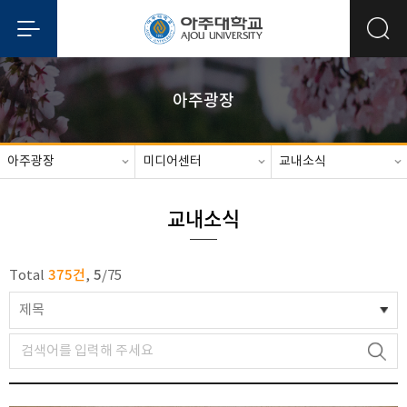
아주광장
아주광장
미디어센터
교내소식
교내소식
375건
5
Total
,
/
75
제목