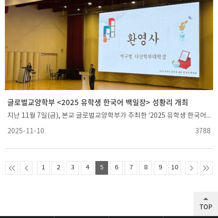
글로벌교양학부 <2025 유학생 한국어 백일장> 성황리 개최
지난 11월 7일(금), 본교 글로벌교양학부가 주최한 ‘2025 유학생 한국어 백일장’이 연암관 대강당에서 성황리에 개최되었다. 이날 행사에는 본교에 재학 중인 유학생 193명이 참여해 뜨거운 관심과 열의를 보여주었다.‘유학생 한국어 백일장’은 글로벌교양학부에서 유학생들의 학업 동기 부여와 성취감 제고를 위해 2022년부터 매년 실시해 왔으며, 올해로 4회째를 맞이하였다. 올해는 행사 당일 현장에서 시제가 공개되었으며, 참가자들은 ‘꿈’ 또는 ‘가을’ 중 하나를 선택해 운문 형식의 작품을 작성하였다.다산학부대학 박구병 학장은 "백일장의 ‘백일’은 대낮을 의미하며, 백일장은 밝은 태양 아래에서 서로의 쓰기 실력을 겨루는 장“이라고 백일장의 의미를 설명하면서, “그동안 갈고 닦은 실력을 최대한 발휘해 보라”며 유학생들을 독려하였다.심사는 글로벌교양학부의 황선영, 정미지, 이주미 교수가 맡고 있으며, 수상자는 11월 17일(월) 본교 홈페이지에 발표될 예정이다. 이후 시상은 학기 말에 개최되는 다산학부대학 통합 시상식에서 진행된다. 글로벌교양학부는 앞으로도 유학생들을 위한 다양한 비교과 프로그램을 지속적으로 운영할 계획이다.
2025-11-10
3788
1
2
3
4
5
6
7
8
9
10
TOP