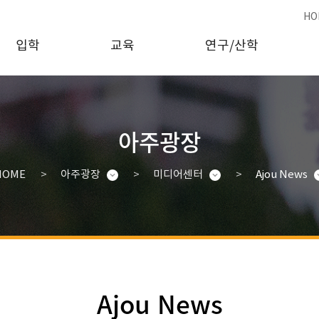
HO
입학
교육
연구/산학
아주광장
HOME
아주광장
미디어센터
Ajou News
Ajou News