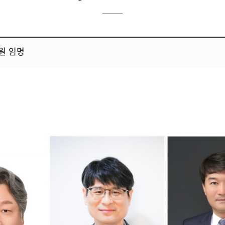
원 임명
임