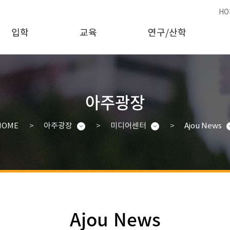
HO
입학
교육
연구/산학
아주광장
HOME
아주광장
미디어센터
Ajou News
Ajou News