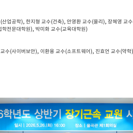
산업공학), 한지형 교수(건축), 안영환 교수(물리), 장혜영 교수(
(법학전문대학원), 박미화 교수(교육대학원)
 교수(사이버보안), 이환용 교수(소프트웨어), 진효언 교수(약학