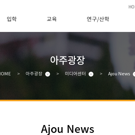
HO
입학
교육
연구/산학
아주광장
HOME
아주광장
미디어센터
Ajou News
Ajou News