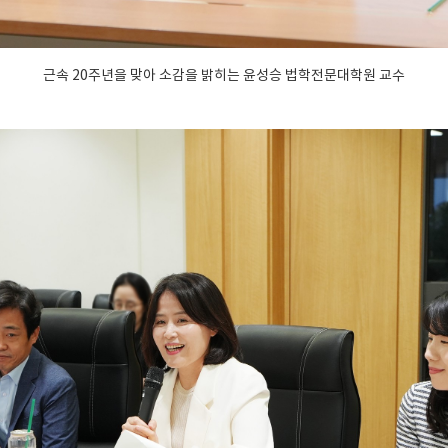
근속 20주년을 맞아 소감을 밝히는 윤성승 법학전문대학원 교수