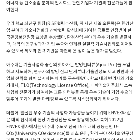
에너지 등 탄소중립 분야의 전시회로 관련 기업과 기관의 전문가들이 참
여한다.
우리 학교 최진구 팀장(RISE협력추진팀, 위 사진 제일 오른쪽)은 환경산
업 분야의 기술사업화와 산학협력 활성화에 기여한 공로를 인정받아 한
국환경보전원장 표창을 수상했다. 환경산업 분야의 우수 기술을 발굴하
고, 대학의 연구성과가 기업 수요와 연계된 실질적 기술사업화로 이어질
수 있도록 제도와 협력 기반을 마련해 온 점이 높은 평가를 받았다.
아주대는 기술사업화 중심의 찾아가는 발명인터뷰(Ajou-Pro)를 도입
하고 제도화해, 연구자의 발명 신고 단계부터 기술완성도 제고 방안과 사
업화 전략을 함께 설계하는 체계를 구축해왔다. 학교 내의 변리사와 기술
거래사, TLO(Technology License Office), 대학기술지주회사 소속
사업화 전문가가 참여하는 그룹 인터뷰를 통해 우수 기술이 기업 수요에
맞추어 조기에 발굴·마케팅될 수 있도록 시스템화하기 위해서다.
더불어 발굴된 우수 기술의 사업화 가능성을 높이기 위해 ENVEX와 같
은 대외 전시회와 현장 기술상담을 적극 활용해 왔다. 특히 2022년
ENVEX 행사에서는 아주대 주도로 전국 15개 대학 공동관인 U-
COx(University COexistence)를 최초 운영, 환경 분야 신기술 연구성