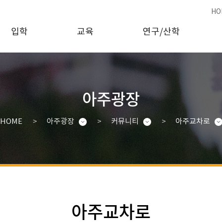
HO
입학
교육
연구/산학
아주광장
HOME
아주광장
커뮤니티
아주교차로
아주교차로