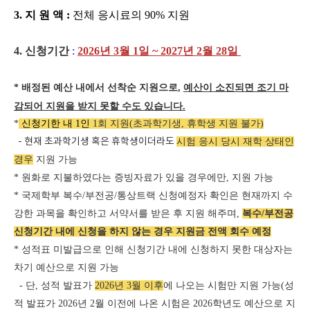
3.
지 원 액 :
전체 응시료의 90% 지원
4. 신청기간
:
2026년 3
월 1일 ~ 2027년 2월 28일
*
배정된 예산 내에서 선착순 지원으로,
예산이 소진되면 조기 마
감되어 지원을 받지 못할 수도 있습니다.
*
신청기한 내
1인
1회 지원(초과학기생, 휴학생 지원 불가)
- 현재 초과학기생 혹은 휴학생이더라도
시험 응시 당시 재학 상태인
경우
지원 가능
* 원화로 지불하였다는 증빙자료가 있을 경우에만, 지원 가능
* 국제학부 복수/부전공/통상트랙 신청예정자 확인은 현재까지 수
강한 과목을 확인하고 서약서를 받은 후 지원 해주며,
복수/부전공
신청기간 내에 신청을 하지 않는 경우 지원금
전액 회수
예정
* 성적표 미발급으로 인해 신청기간 내에 신청하지 못한 대상자는
차기 예산으로 지원 가능
- 단, 성적 발표가
2026년 3월 이후
에 나오는 시험만 지원 가능(성
적 발표가 2026년 2월 이전에 나온 시험은 2026학년도 예산으로 지