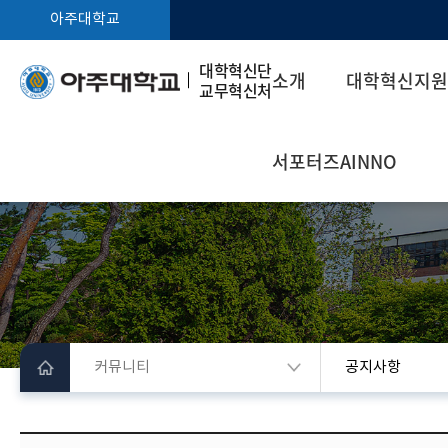
아주대학교
대학혁신단
소개
대학혁신지원
교무혁신처
서포터즈AINNO
커뮤니티
공지사항