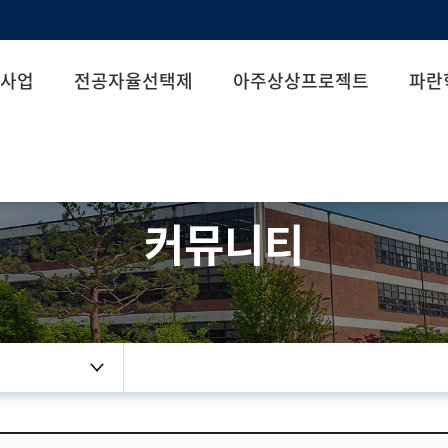
사업
전공자율선택제
아주상상프로젝트
파란
커뮤니티